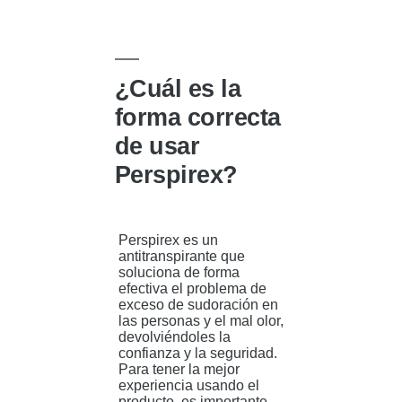
realidad
laser »
del
uso
de
antitranspirantes
y
la
¿Cuál es la
depilación
laser
forma correcta
de usar
Perspirex?
Perspirex es un
antitranspirante que
soluciona de forma
efectiva el problema de
exceso de sudoración en
las personas y el mal olor,
devolviéndoles la
confianza y la seguridad.
Para tener la mejor
experiencia usando el
producto, es importante