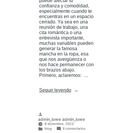
puede afectar tu
confianza y comodidad,
especialmente cuando te
encuentras en un espacio
cerrado. Ya sea en una
reunión de trabajo, una
cita romántica o una
entrevista importante,
muchas variables pueden
generar la famosa
mancha en la ropa, esa
que nos avergüenza o
nos hace permanecer con
los brazos abajo.
Primero, aclaremos: …
«¿Miedo
Seguir leyendo
a
los
espacios
cerrados
por
Publicado
admin_lowe admin_lowe
la
por
6 diciembre, 2023
sudoración
en
blog
6 comentarios
excesiva? »
¿Miedo