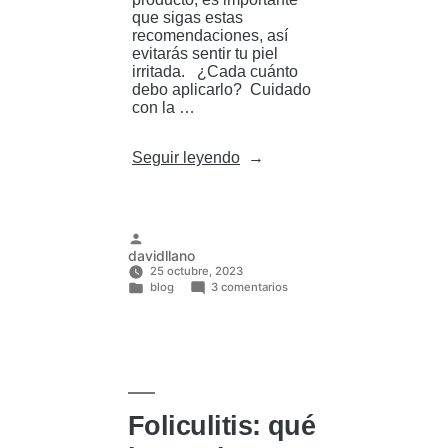
que sigas estas
recomendaciones, así
evitarás sentir tu piel
irritada. ¿Cada cuánto
debo aplicarlo? Cuidado
con la …
«¿Cuál
Seguir leyendo
es
la
forma
correcta
de
Publicado
davidllano
usar
por
25 octubre, 2023
Perspirex? »
en
blog
3 comentarios
¿Cuál
Publicado
es
en
la
forma
correcta
de
usar
Perspirex?
Foliculitis: qué