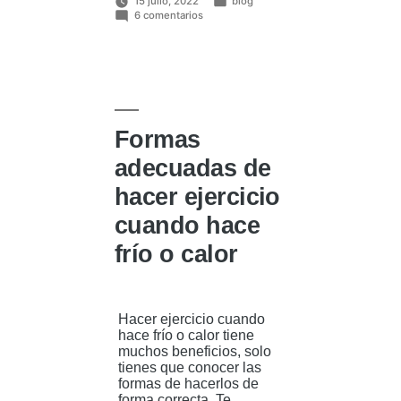
por
15 julio, 2022
blog
en
Publicado
6 comentarios
El
en
vello
corporal
aumenta
el
sudor
y
el
mal
Formas
olor
¿mito
adecuadas de
o
realidad?
hacer ejercicio
cuando hace
frío o calor
Hacer ejercicio cuando
hace frío o calor tiene
muchos beneficios, solo
tienes que conocer las
formas de hacerlos de
forma correcta. Te