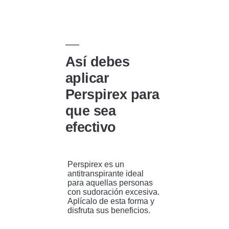
qué
la
ocasiona
y
cómo
prevenir
los
folículos
Así debes
axilares
inflamados
aplicar
Perspirex para
que sea
efectivo
Perspirex es un
antitranspirante ideal
para aquellas personas
con sudoración excesiva.
Aplícalo de esta forma y
disfruta sus beneficios.