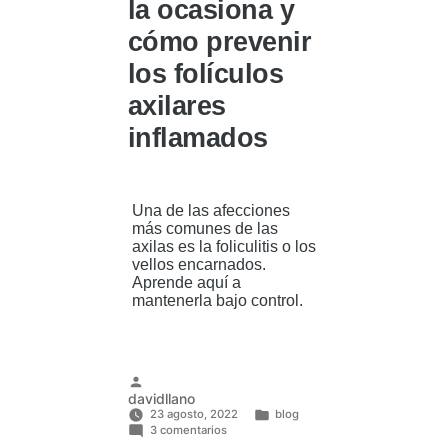
la ocasiona y
cómo prevenir
los folículos
axilares
inflamados
Una de las afecciones
más comunes de las
axilas es la foliculitis o los
vellos encarnados.
Aprende aquí a
mantenerla bajo control.
Publicado
davidllano
por
23 agosto, 2022
blog
en
Publicado
3 comentarios
Foliculitis:
en