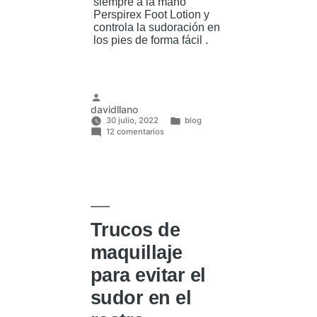
siempre a la mano
Perspirex Foot Lotion y
controla la sudoración en
los pies de forma fácil .
Publicado
davidllano
por
30 julio, 2022
blog
en
Publicado
12 comentarios
Claves
en
para
disminuir
y
combatir
la
sudoración
en
los
Trucos de
pies
maquillaje
para evitar el
sudor en el