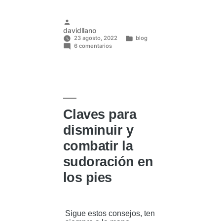
Publicado
davidllano
por
23 agosto, 2022
blog
en
Publicado
6 comentarios
Así
en
debes
aplicar
Perspirex
para
que
sea
efectivo
Claves para
disminuir y
combatir la
sudoración en
los pies
Sigue estos consejos, ten