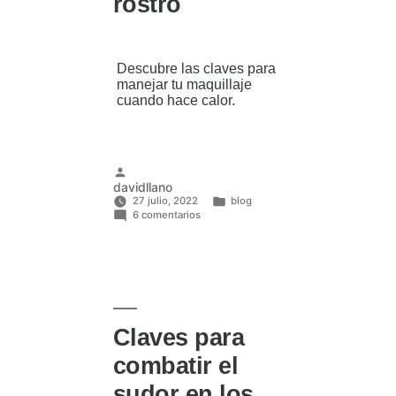
rostro
Descubre las claves para
manejar tu maquillaje
cuando hace calor.
Publicado
davidllano
por
27 julio, 2022
blog
en
Publicado
6 comentarios
Trucos
en
de
maquillaje
para
evitar
el
sudor
en
el
Claves para
rostro
combatir el
sudor en los