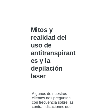
Publicado
a
en
los
espacios
cerrados
por
la
sudoración
excesiva?
Mitos y
realidad del
uso de
antitranspirant
es y la
depilación
laser
Algunos de nuestros
clientes nos preguntan
con frecuencia sobre las
contraindicaciones que