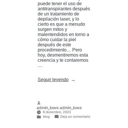
puede tener el uso de
antitranspirantes después
de un tratamiento de
depilación laser, y lo
cierto es que a menudo
surgen mitos y
malentendidos en torno a
cómo cuidar la piel
después de este
procedimiento… Pero
hoy, desmentiremos esta
creencia y te contaremos
…
«Mitos
Seguir leyendo
y
realidad
del
uso
de
Publicado
admin_lowe admin_lowe
antitranspirantes
por
6 diciembre, 2023
y
en
blog
Deja un comentario
la
Mitos
Publicado
y
depilación
en