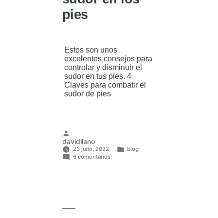
pies
Estos son unos
excelentes consejos para
controlar y disminuir el
sudor en tus pies. 4
Claves para combatir el
sudor de pies
Publicado
davidllano
por
23 julio, 2022
blog
en
Publicado
6 comentarios
Claves
en
para
combatir
el
sudor
en
los
pies