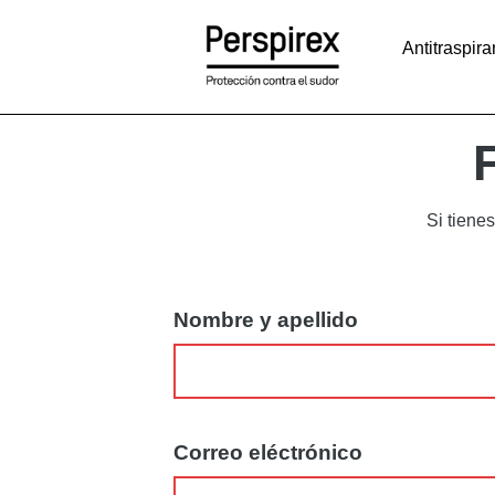
Saltar
al
contenido
Antitraspira
Si tiene
Nombre y apellido
Correo eléctrónico