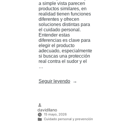
a simple vista parecen
productos similares, en
realidad tienen funciones
diferentes y ofrecen
soluciones distintas para
el cuidado personal.
Entender estas
diferencias es clave para
elegir el producto
adecuado, especialmente
si buscas una protección
real contra el sudor y el
…
«Desodorante
Seguir leyendo
y
antitranspirante:
¿Cuál
elegir
si
Publicado
davidllano
buscas
por
15 mayo, 2026
protección
Cuidado personal y prevención
real?»
Publicado
en