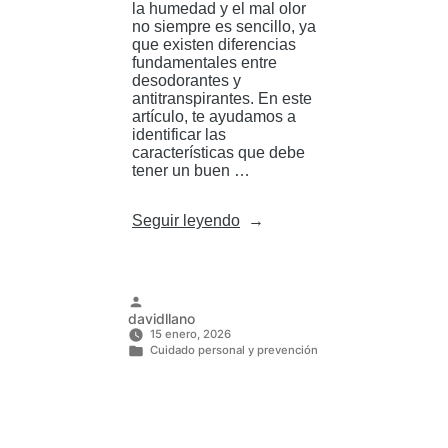
la humedad y el mal olor
no siempre es sencillo, ya
que existen diferencias
fundamentales entre
desodorantes y
antitranspirantes. En este
artículo, te ayudamos a
identificar las
características que debe
tener un buen …
«Antitranspirante
Seguir leyendo
o
desodorante:
¿Cuál
elegir
para
Publicado
davidllano
sudor
por
15 enero, 2026
fuerte?»
Cuidado personal y prevención
Publicado
en