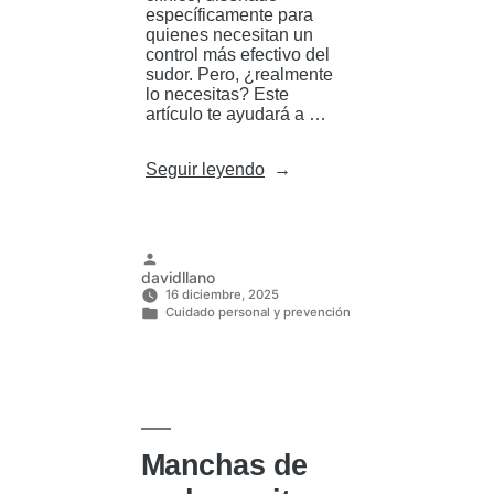
específicamente para
quienes necesitan un
control más efectivo del
sudor. Pero, ¿realmente
lo necesitas? Este
artículo te ayudará a …
«Antitranspirante
Seguir leyendo
clínico:
¿lo
necesitas?»
Publicado
davidllano
por
16 diciembre, 2025
Cuidado personal y prevención
Publicado
en
Manchas de