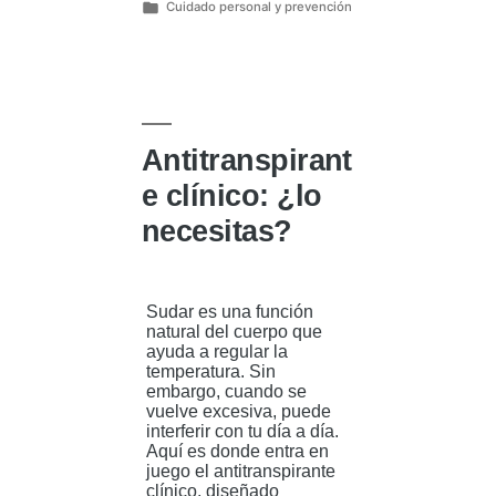
con
Cuidado personal y prevención
sudoración
Publicado
fuerte»
en
Antitranspirant
e clínico: ¿lo
necesitas?
Sudar es una función
natural del cuerpo que
ayuda a regular la
temperatura. Sin
embargo, cuando se
vuelve excesiva, puede
interferir con tu día a día.
Aquí es donde entra en
juego el antitranspirante
clínico, diseñado