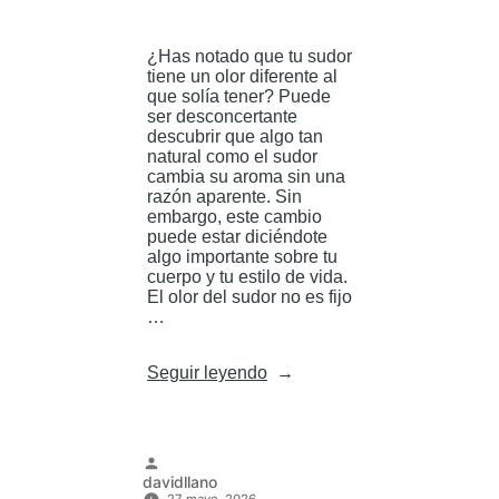
¿Has notado que tu sudor
tiene un olor diferente al
que solía tener? Puede
ser desconcertante
descubrir que algo tan
natural como el sudor
cambia su aroma sin una
razón aparente. Sin
embargo, este cambio
puede estar diciéndote
algo importante sobre tu
cuerpo y tu estilo de vida.
El olor del sudor no es fijo
…
«¿Tu
Seguir leyendo
sudor
huele
distinto?
Esto
puede
Publicado
davidllano
estar