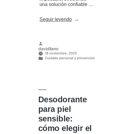
una solución confiable …
«Manchas
Seguir leyendo
de
sudor:
evita
que
arruinen
Publicado
davidllano
tu
por
18 noviembre, 2025
ropa
Cuidado personal y prevención
con
Publicado
estos
en
consejos»
Desodorante
para piel
sensible:
cómo elegir el