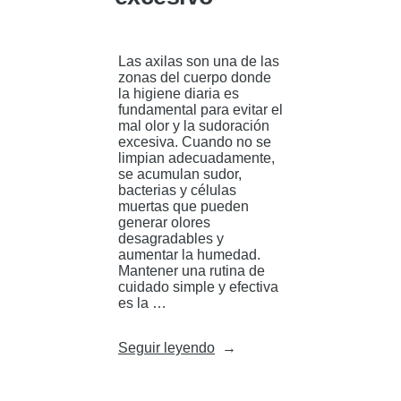
Las axilas son una de las
zonas del cuerpo donde
la higiene diaria es
fundamental para evitar el
mal olor y la sudoración
excesiva. Cuando no se
limpian adecuadamente,
se acumulan sudor,
bacterias y células
muertas que pueden
generar olores
desagradables y
aumentar la humedad.
Mantener una rutina de
cuidado simple y efectiva
es la …
«Axilas
Seguir leyendo
sucias:
cómo
mejorar