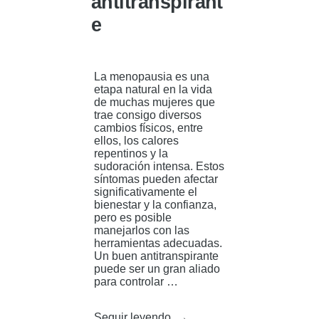
antitranspirant
e
La menopausia es una
etapa natural en la vida
de muchas mujeres que
trae consigo diversos
cambios físicos, entre
ellos, los calores
repentinos y la
sudoración intensa. Estos
síntomas pueden afectar
significativamente el
bienestar y la confianza,
pero es posible
manejarlos con las
herramientas adecuadas.
Un buen antitranspirante
puede ser un gran aliado
para controlar …
«Menopausia
Seguir leyendo