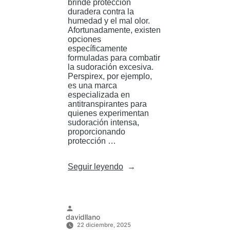
brinde protección
duradera contra la
humedad y el mal olor.
Afortunadamente, existen
opciones
específicamente
formuladas para combatir
la sudoración excesiva.
Perspirex, por ejemplo,
es una marca
especializada en
antitranspirantes para
quienes experimentan
sudoración intensa,
proporcionando
protección …
«Cómo
Seguir leyendo
elegir
el
mejor
antitranspirante
para
Publicado
davidllano
hombre
por
22 diciembre, 2025