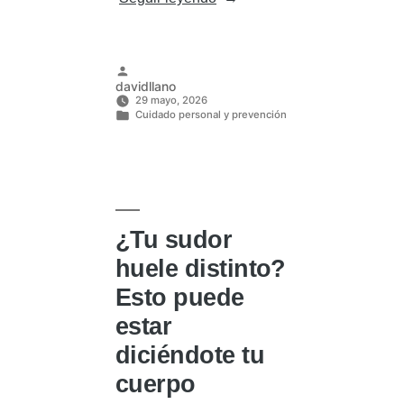
sin
sorpresas:
cómo
controlar
los
Publicado
davidllano
calores
por
29 mayo, 2026
y
Cuidado personal y prevención
el
Publicado
sudor
en
con
ayuda
de
un
buen
¿Tu sudor
antitranspirante»
huele distinto?
Esto puede
estar
diciéndote tu
cuerpo