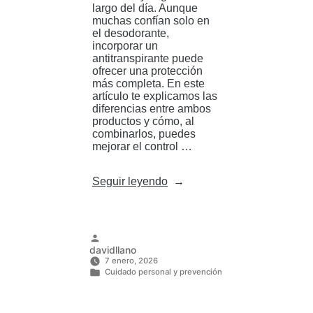
largo del día. Aunque
muchas confían solo en
el desodorante,
incorporar un
antitranspirante puede
ofrecer una protección
más completa. En este
artículo te explicamos las
diferencias entre ambos
productos y cómo, al
combinarlos, puedes
mejorar el control …
«Desodorante
Seguir leyendo
vs
antitranspirante
para
mujer
con
Publicado
davidllano
sudor
por
7 enero, 2026
fuerte:
Cuidado personal y prevención
diferencias
Publicado
y
en
cómo