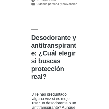
por
27 mayo, 2026
diciéndote
Cuidado personal y prevención
tu
Publicado
cuerpo»
en
Desodorante y
antitranspirant
e: ¿Cuál elegir
si buscas
protección
real?
¿Te has preguntado
alguna vez si es mejor
usar un desodorante o un
antitranspirante? Aunque