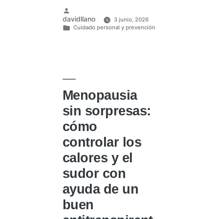
la
higiene
Publicado
davidllano
3 junio, 2026
diaria
por
Cuidado personal y prevención
para
Publicado
evitar
en
mal
olor
y
sudor
excesivo»
Menopausia
sin sorpresas:
cómo
controlar los
calores y el
sudor con
ayuda de un
buen