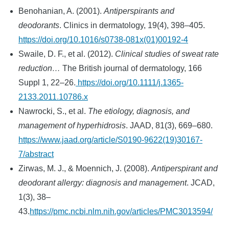
Benohanian, A. (2001).
Antiperspirants and
deodorants
. Clinics in dermatology, 19(4), 398–405.
https://doi.org/10.1016/s0738-081x(01)00192-4
Swaile, D. F., et al. (2012).
Clinical studies of sweat rate
reduction…
The British journal of dermatology, 166
Suppl 1, 22–26.
https://doi.org/10.1111/j.1365-
2133.2011.10786.x
Nawrocki, S., et al.
The etiology, diagnosis, and
management of hyperhidrosis
. JAAD, 81(3), 669–680.
https://www.jaad.org/article/S0190-9622(19)30167-
7/abstract
Zirwas, M. J., & Moennich, J. (2008).
Antiperspirant and
deodorant allergy: diagnosis and management
. JCAD,
1(3), 38–
43.
https://pmc.ncbi.nlm.nih.gov/articles/PMC3013594/