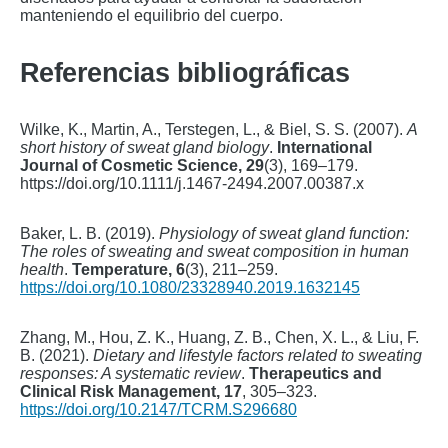
manteniendo el equilibrio del cuerpo.
Referencias bibliográficas
Wilke, K., Martin, A., Terstegen, L., & Biel, S. S. (2007).
A
short history of sweat gland biology
.
International
Journal of Cosmetic Science, 29
(3), 169–179.
https://doi.org/10.1111/j.1467-2494.2007.00387.x
Baker, L. B. (2019).
Physiology of sweat gland function:
The roles of sweating and sweat composition in human
health
.
Temperature, 6
(3), 211–259.
https://doi.org/10.1080/23328940.2019.1632145
Zhang, M., Hou, Z. K., Huang, Z. B., Chen, X. L., & Liu, F.
B. (2021).
Dietary and lifestyle factors related to sweating
responses: A systematic review
.
Therapeutics and
Clinical Risk Management, 17
, 305–323.
https://doi.org/10.2147/TCRM.S296680