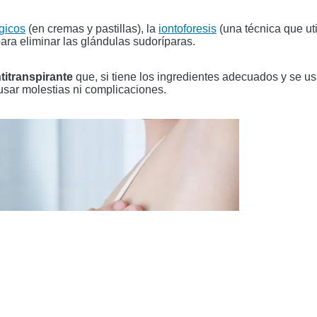
gicos
(en cremas y pastillas), la
iontoforesis
(una técnica que uti
para eliminar las glándulas sudoríparas.
titranspirante
que, si tiene los ingredientes adecuados y se usa
ausar molestias ni complicaciones.