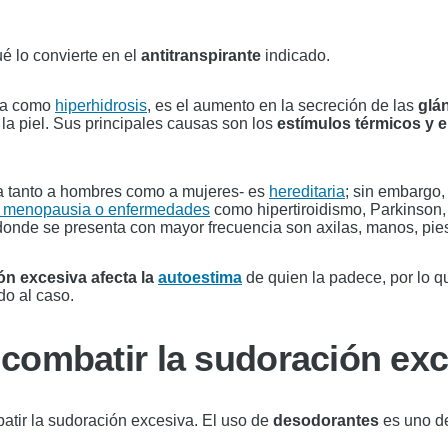
é lo convierte en el
antitranspirante
indicado.
da como
hiperhidrosis
, es el aumento en la secreción de las
glá
 la piel. Sus principales causas son los
estímulos térmicos y 
ta tanto a hombres como a mujeres- es
hereditaria
; sin embargo
a menopausia o en
fermedades
como hipertiroidismo, Parkinson,
donde se presenta con mayor frecuencia son axilas, manos, pies
ón excesiva afecta la
autoestima
de quien la padece, por lo q
do al caso.
 combatir la sudoración ex
tir la sudoración excesiva. El uso de
desodorantes
es uno de