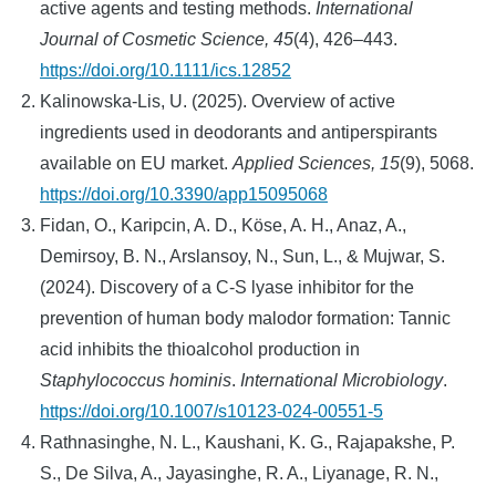
active agents and testing methods.
International
Journal of Cosmetic Science, 45
(4), 426–443.
https://doi.org/10.1111/ics.12852
Kalinowska-Lis, U. (2025). Overview of active
ingredients used in deodorants and antiperspirants
available on EU market.
Applied Sciences, 15
(9), 5068.
https://doi.org/10.3390/app15095068
Fidan, O., Karipcin, A. D., Köse, A. H., Anaz, A.,
Demirsoy, B. N., Arslansoy, N., Sun, L., & Mujwar, S.
(2024). Discovery of a C-S lyase inhibitor for the
prevention of human body malodor formation: Tannic
acid inhibits the thioalcohol production in
Staphylococcus hominis
.
International Microbiology
.
https://doi.org/10.1007/s10123-024-00551-5
Rathnasinghe, N. L., Kaushani, K. G., Rajapakshe, P.
S., De Silva, A., Jayasinghe, R. A., Liyanage, R. N.,