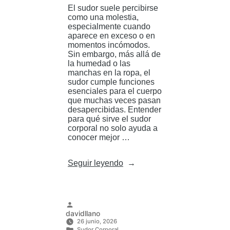
El sudor suele percibirse
como una molestia,
especialmente cuando
aparece en exceso o en
momentos incómodos.
Sin embargo, más allá de
la humedad o las
manchas en la ropa, el
sudor cumple funciones
esenciales para el cuerpo
que muchas veces pasan
desapercibidas. Entender
para qué sirve el sudor
corporal no solo ayuda a
conocer mejor …
«Sudor
Seguir leyendo
del
cuerpo:
funciones
esenciales
que
Publicado
davidllano
quizá
por
26 junio, 2026
no
Sudor Corporal