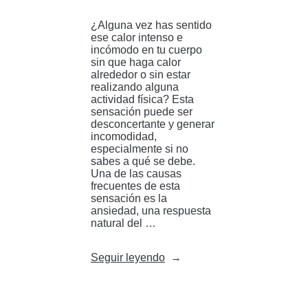
¿Alguna vez has sentido
ese calor intenso e
incómodo en tu cuerpo
sin que haga calor
alrededor o sin estar
realizando alguna
actividad física? Esta
sensación puede ser
desconcertante y generar
incomodidad,
especialmente si no
sabes a qué se debe.
Una de las causas
frecuentes de esta
sensación es la
ansiedad, una respuesta
natural del …
«¿El
Seguir leyendo
calor
constante
en
tu