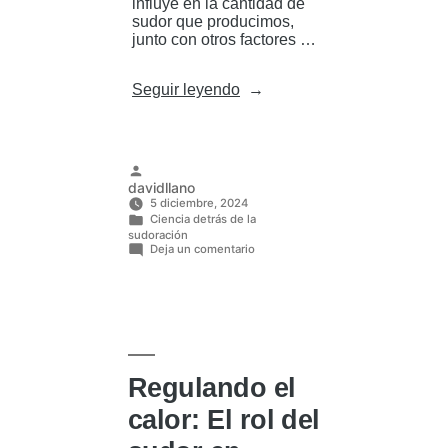
influye en la cantidad de
sudor que producimos,
junto con otros factores …
«¿Por
Seguir leyendo
qué
algunas
personas
sudan
más?
Publicado
davidllano
Hablemos
por
5 diciembre, 2024
de
Ciencia detrás de la
genética
Publicado
sudoración
en
y
Deja un comentario
en
¿Por
sudoración»
qué
algunas
personas
sudan
más?
Hablemos
de
genética
Regulando el
y
sudoración
calor: El rol del