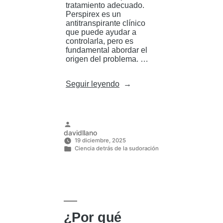
tratamiento adecuado.
Perspirex es un
antitranspirante clínico
que puede ayudar a
controlarla, pero es
fundamental abordar el
origen del problema. …
«Sudoración
Seguir leyendo
nocturna
en
hombres:
identifica
las
Publicado
davidllano
causas
por
19 diciembre, 2025
ocultas»
Ciencia detrás de la sudoración
Publicado
en
¿Por qué