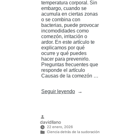
temperatura corporal. Sin
embargo, cuando se
acumula en ciertas zonas
o se combina con
bacterias, puede provocar
incomodidades como
comezón, irritación o
ardor. En este artículo te
explicamos por qué
ocurre y qué puedes
hacer para prevenirlo.
Preguntas frecuentes que
responde el artículo
Causas de la comezón …
«¿Por
Seguir leyendo
qué
el
sudor
causa
comezón
Publicado
davidllano
y
por
22 enero, 2026
cómo
Ciencia detrás de la sudoración
tratarlo?»
Publicado