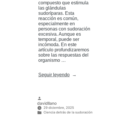
compuesto que estimula
las glándulas
sudoríparas. Esta
reacción es común,
especialmente en
personas con sudoración
excesiva. Aunque es
temporal, puede ser
incómoda. En este
artículo profundizaremos
sobre las respuestas del
organismo …
«¿Por
Seguir leyendo
qué
sudamos
más
al
comer
Publicado
davidllano
alimentos
por
29 diciembre, 2025
picantes?»
Ciencia detrás de la sudoración
Publicado
en