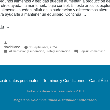
Algunos alimentos y bebidas pueden aumentar la producción de
 otros ayudan a mantenerla bajo control. En este artículo, expl
 alimentos pueden influir en la sudoración y ofreceremos altern
ara ayudarte a mantener un equilibrio. Continúa …
«Dieta
ndo
y
sudor:
Alimentos
que
Publicado
davidllano
13 septiembre, 2024
podrían
por
en
Alimentación y sudoración
,
Dieta y sudoración
Deja un comentario
hacerte
Die
Publicado
sudar
y
en
sud
más»
Ali
qu
pod
hac
sud
so de datos personales
Terminos y Condiciones
Canal Ético
má
Todos los derechos reservados 2019
Megalabs Colombia único distribuidor autorizado