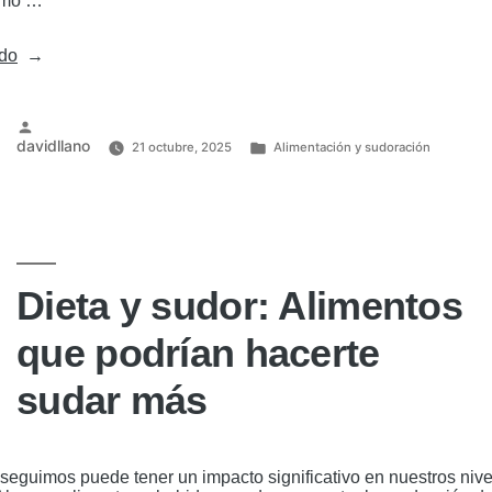
cómo …
«¿Qué
ndo
es
la
sudoración
y
Publicado
davidllano
21 octubre, 2025
Alimentación y sudoración
cómo
por
Publicado
afecta
en
tu
vida
diaria?»
Dieta y sudor: Alimentos
que podrían hacerte
sudar más
 seguimos puede tener un impacto significativo en nuestros niv