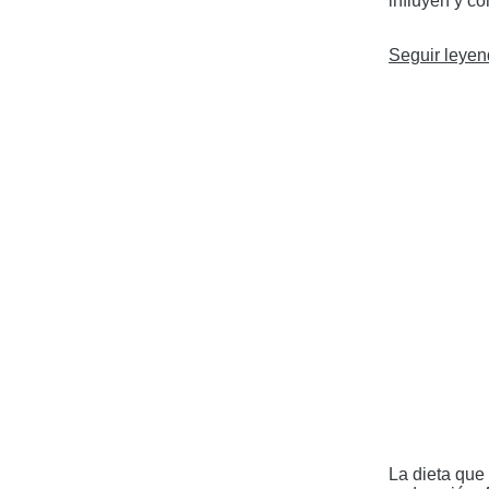
influyen y 
Seguir leye
La dieta que