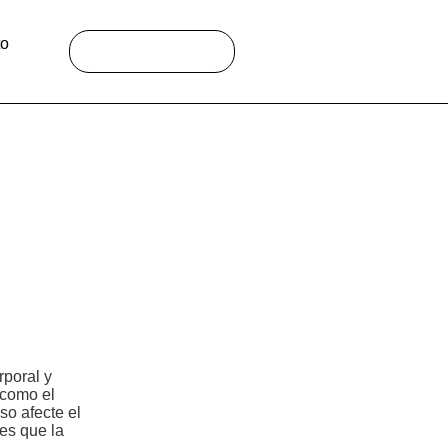
to
Buscar:
rporal y
 como el
so afecte el
res que la